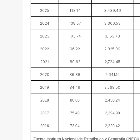
2025
113.14
3,439.46
2024
108.57
3,300.53
2023
103.74
3,153.70
2022
96.22
2,925.09
2021
89.62
2,724.45
2020
86.88
2,641.15
2019
84.49
2,568.50
2018
80.60
2,450.24
2017
75.49
2,294.90
2016
73.04
2,220.42
Fuente Instituto Nacional de Estadística y Geografía (INEGI)