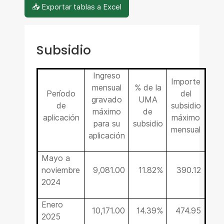
📥 Exportar tablas a Excel
Subsidio
Ingreso
Importe
mensual
% de la
Período
del
gravado
UMA
de
subsidio
máximo
de
aplicación
máximo
para su
subsidio
mensual
aplicación
Mayo a
noviembre
9,081.00
11.82%
390.12
2024
Enero
10,171.00
14.39%
474.95
2025