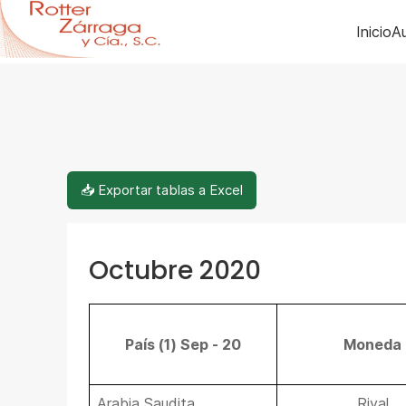
Inicio
Au
📥 Exportar tablas a Excel
Octubre 2020
País (1) Sep - 20
Moneda
Arabia Saudita
Riyal