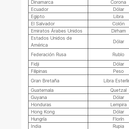
Dinamarca
Corona
Ecuador
Dólar
Egipto
Libra
El Salvador
Colón
Emiratos Árabes Unidos
Dirham
Estados Unidos de
Dólar
América
Federación Rusa
Rublo
Fidji
Dólar
Filipinas
Peso
Gran Bretaña
Libra Esterl
Guatemala
Quetzal
Guyana
Dólar
Honduras
Lempira
Hong Kong
Dólar
Hungría
Florín
India
Rupia