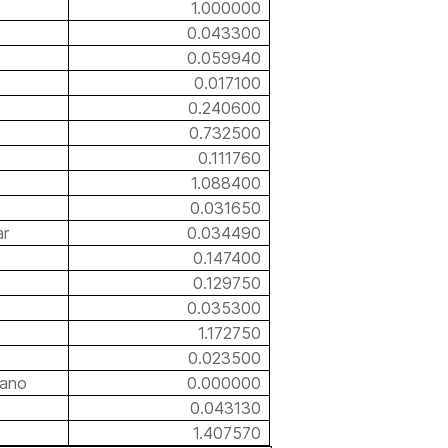
1.000000
0.043300
0.059940
0.017100
0.240600
0.732500
0.111760
1.088400
0.031650
ar
0.034490
0.147400
0.129750
0.035300
1.172750
0.023500
rano
0.000000
0.043130
1.407570