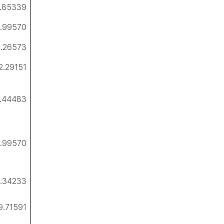
.85339
9.99570
1.26573
2.29151
.44483
9.99570
.34233
9.71591