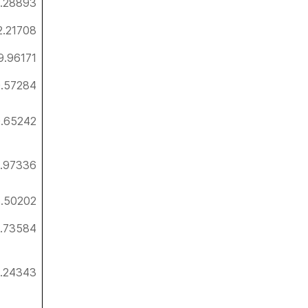
4.28893
2.21708
9.96171
.57284
.65242
.97336
.50202
.73584
1.24343