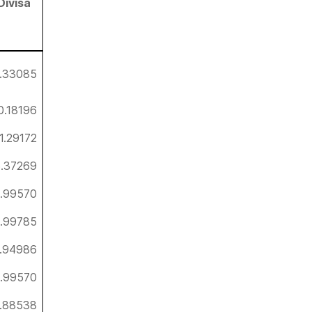
Divisa
.33085
0.18196
1.29172
5.37269
9.99570
.99785
.94986
9.99570
.88538