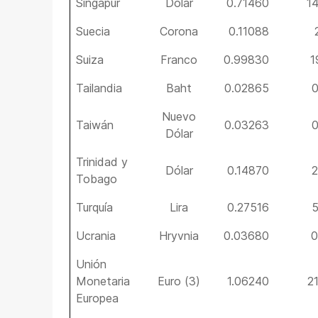
Singapur
Dólar
0.71460
1
Suecia
Corona
0.11088
Suiza
Franco
0.99830
1
Tailandia
Baht
0.02865
0
Nuevo
Taiwán
0.03263
0
Dólar
Trinidad y
Dólar
0.14870
2
Tobago
Turquía
Lira
0.27516
5
Ucrania
Hryvnia
0.03680
0
Unión
Monetaria
Euro (3)
1.06240
2
Europea