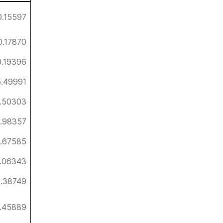
0.15597
0.17870
0.19396
.49991
.50303
1.98357
.67585
.06343
2.38749
4.45889