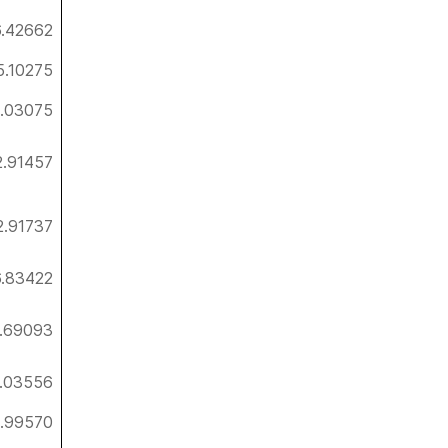
6.42662
5.10275
.03075
2.91457
2.91737
6.83422
7.69093
.03556
9.99570