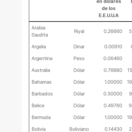
en dólares
de los
E.E.U.U.A
Arabia
Riyal
0.26660
5
Saudita
Argelia
Dinar
0.00910
Argentina
Peso
0.06460
Australia
Dólar
0.76880
1
Bahamas
Dólar
1.00000
1
Barbados
Dólar
0.50000
9
Belice
Dólar
0.49760
9
Bermuda
Dólar
1.00000
1
Bolivia
Boliviano
0.14430
2