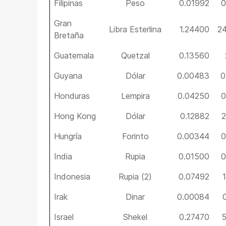
Filipinas
Peso
0.01992
0
Gran
Libra Esterlina
1.24400
2
Bretaña
Guatemala
Quetzal
0.13560
Guyana
Dólar
0.00483
0
Honduras
Lempira
0.04250
0
Hong Kong
Dólar
0.12882
2
Hungría
Forinto
0.00344
0
India
Rupia
0.01500
0
Indonesia
Rupia (2)
0.07492
Irak
Dinar
0.00084
Israel
Shekel
0.27470
5