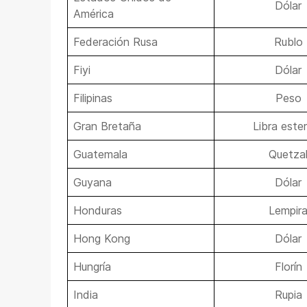
Dólar
América
Federación Rusa
Rublo
Fiyi
Dólar
Filipinas
Peso
Gran Bretaña
Libra ester
Guatemala
Quetza
Guyana
Dólar
Honduras
Lempir
Hong Kong
Dólar
Hungría
Florín
India
Rupia