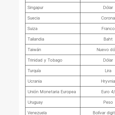
Singapur
Dólar
Suecia
Corona
Suiza
Franco
Tailandia
Baht
Taiwán
Nuevo dó
Trinidad y Tobago
Dólar
Turquía
Lira
Ucrania
Hryvni
Unión Monetaria Europea
Euro 4/
Uruguay
Peso
Venezuela
Bolívar digit