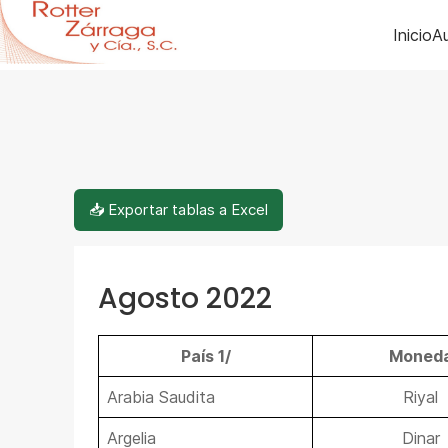
Inicio
Au
📥 Exportar tablas a Excel
Agosto 2022
País 1/
Moned
Arabia Saudita
Riyal
Argelia
Dinar