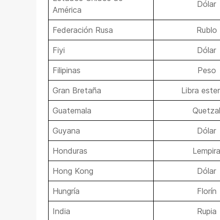
Dólar
América
Federación Rusa
Rublo
Fiyi
Dólar
Filipinas
Peso
Gran Bretaña
Libra ester
Guatemala
Quetza
Guyana
Dólar
Honduras
Lempir
Hong Kong
Dólar
Hungría
Florín
India
Rupia