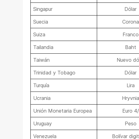
Singapur
Dólar
Suecia
Corona
Suiza
Franco
Tailandia
Baht
Taiwán
Nuevo dó
Trinidad y Tobago
Dólar
Turquía
Lira
Ucrania
Hryvni
Unión Monetaria Europea
Euro 4/
Uruguay
Peso
Venezuela
Bolívar digit