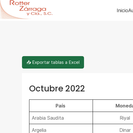
Inicio
Au
📥 Exportar tablas a Excel
Octubre 2022
País
Moned
Arabia Saudita
Riyal
Argelia
Dinar