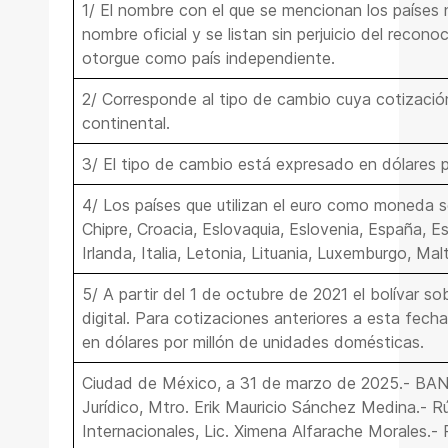
1/ El nombre con el que se mencionan los países
nombre oficial y se listan sin perjuicio del recon
otorgue como país independiente.
2/ Corresponde al tipo de cambio cuya cotización
continental.
3/ El tipo de cambio está expresado en dólares 
4/ Los países que utilizan el euro como moneda so
Chipre, Croacia, Eslovaquia, Eslovenia, España, Est
Irlanda, Italia, Letonia, Lituania, Luxemburgo, Mal
5/ A partir del 1 de octubre de 2021 el bolívar so
digital. Para cotizaciones anteriores a esta fech
en dólares por millón de unidades domésticas.
Ciudad de México, a 31 de marzo de 2025.- BA
Jurídico, Mtro.
Erik Mauricio Sánchez Medina
.- R
Internacionales, Lic.
Ximena Alfarache Morales
.-