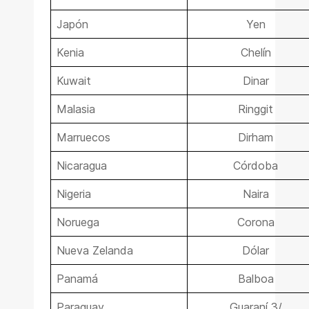
Japón
Yen
Kenia
Chelín
Kuwait
Dinar
Malasia
Ringgit
Marruecos
Dirham
Nicaragua
Córdoba
Nigeria
Naira
Noruega
Corona
Nueva Zelanda
Dólar
Panamá
Balboa
Paraguay
Guaraní 3/