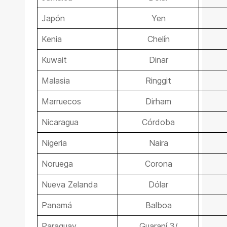
Japón
Yen
Kenia
Chelín
Kuwait
Dinar
Malasia
Ringgit
Marruecos
Dirham
Nicaragua
Córdoba
Nigeria
Naira
Noruega
Corona
Nueva Zelanda
Dólar
Panamá
Balboa
Paraguay
Guaraní 3/