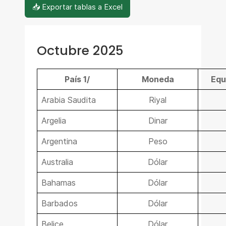
📥 Exportar tablas a Excel
Octubre 2025
País 1/
Moneda
Equ
Arabia Saudita
Riyal
Argelia
Dinar
Argentina
Peso
Australia
Dólar
Bahamas
Dólar
Barbados
Dólar
Belice
Dólar