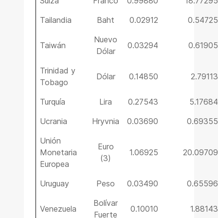
Suiza
Franco
0.99880
18.77295
Tailandia
Baht
0.02912
0.54725
Nuevo
Taiwán
0.03294
0.61905
Dólar
Trinidad y
Dólar
0.14850
2.79113
Tobago
Turquía
Lira
0.27543
5.17684
Ucrania
Hryvnia
0.03690
0.69355
Unión
Euro
Monetaria
1.06925
20.09709
(3)
Europea
Uruguay
Peso
0.03490
0.65596
Bolívar
Venezuela
0.10010
1.88143
Fuerte