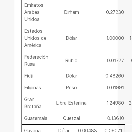
Emiratos
Árabes
Dirham
0.27230
Unidos
Estados
Unidos de
Dólar
1.00000
1
América
Federación
Rublo
0.01777
Rusa
Fidji
Dólar
0.48260
Filipinas
Peso
0.01991
Gran
Libra Esterlina
1.24980
2
Bretaña
Guatemala
Quetzal
0.13610
Guyana
Dólar
0.00483
0.09071