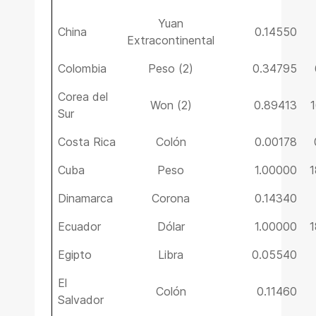
Yuan
China
0.14550
Extracontinental
Colombia
Peso (2)
0.34795
Corea del
Won (2)
0.89413
Sur
Costa Rica
Colón
0.00178
Cuba
Peso
1.00000
1
Dinamarca
Corona
0.14340
Ecuador
Dólar
1.00000
1
Egipto
Libra
0.05540
El
Colón
0.11460
Salvador