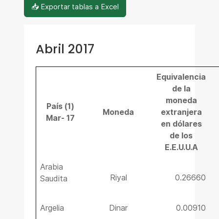
📥 Exportar tablas a Excel
Abril 2017
Equivalencia
de la
moneda
País (1)
Moneda
extranjera
Mar- 17
en dólares
de los
E.E.U.U.A
Arabia
Riyal
0.26660
Saudita
Argelia
Dinar
0.00910