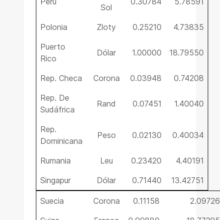
Perú
0.30784
5.78591
Sol
Polonia
Zloty
0.25210
4.73835
Puerto
Dólar
1.00000
18.79550
Rico
Rep. Checa
Corona
0.03948
0.74208
Rep. De
Rand
0.07451
1.40040
Sudáfrica
Rep.
Peso
0.02130
0.40034
Dominicana
Rumania
Leu
0.23420
4.40191
Singapur
Dólar
0.71440
13.42751
Suecia
Corona
0.11158
2.09726