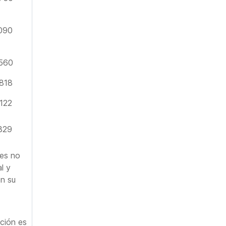
090
560
818
122
329
ses no
l y
en su
ción es