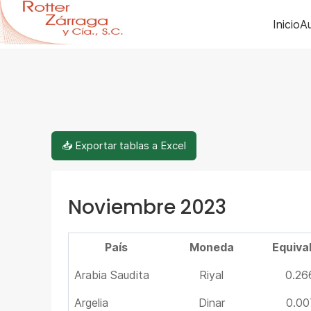
Inicio
Au
📥 Exportar tablas a Excel
Noviembre 2023
País
Moneda
Equiva
Arabia Saudita
Riyal
0.26
Argelia
Dinar
0.00