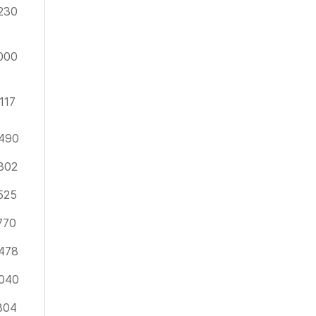
230
000
117
490
802
525
770
478
040
804