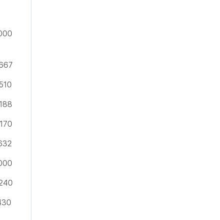
000
667
510
188
170
632
000
240
430