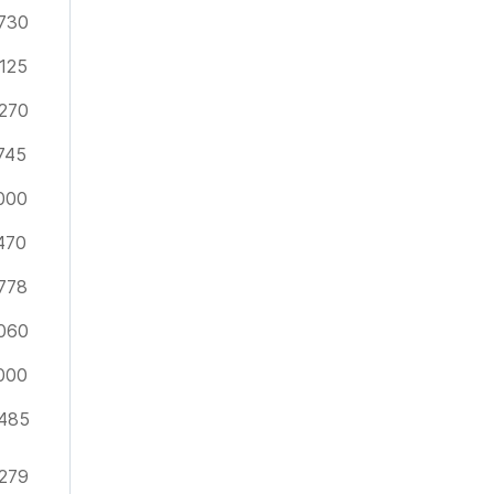
730
125
270
745
000
470
778
060
000
485
279