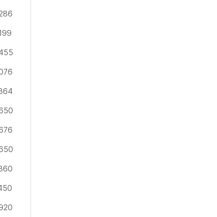
286
199
455
076
864
650
676
650
860
450
920