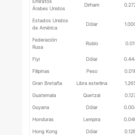
Emiratos
Dirham
0.27
Árabes Unidos
Estados Unidos
Dólar
1.00
de América
Federación
Rublo
0.01
Rusa
Fiyi
Dólar
0.44
Filipinas
Peso
0.01
Gran Bretaña
Libra esterlina
1.26
Guatemala
Quetzal
0.12
Guyana
Dólar
0.00
Honduras
Lempira
0.04
Hong Kong
Dólar
0.12