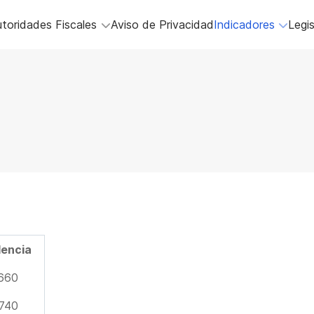
toridades Fiscales
Aviso de Privacidad
Indicadores
Legis
lencia
660
740