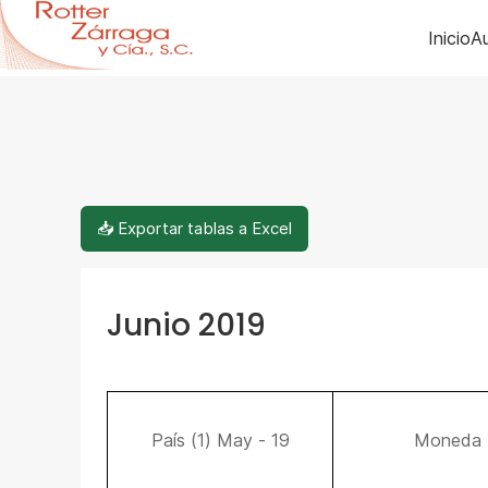
Inicio
Au
📥 Exportar tablas a Excel
Junio 2019
País (1) May - 19
Moneda