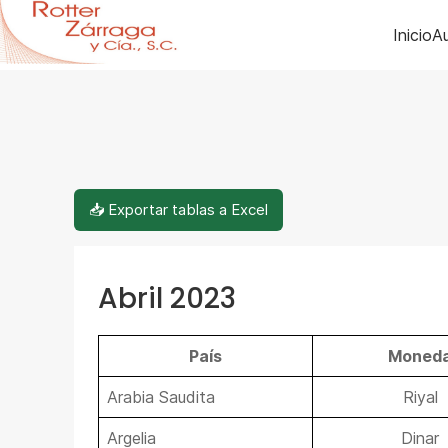
Inicio
Au
📥 Exportar tablas a Excel
Abril 2023
País
Moned
Arabia Saudita
Riyal
Argelia
Dinar