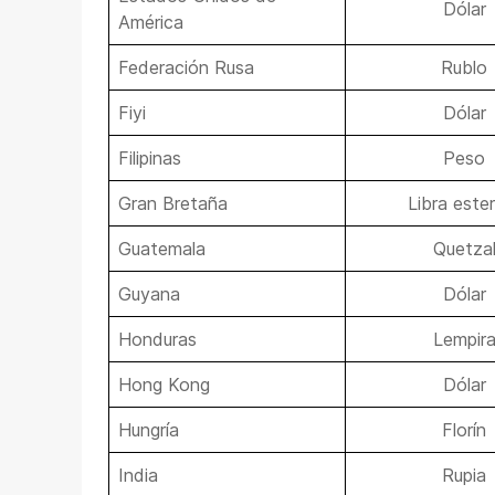
Dólar
América
Federación Rusa
Rublo
Fiyi
Dólar
Filipinas
Peso
Gran Bretaña
Libra ester
Guatemala
Quetza
Guyana
Dólar
Honduras
Lempir
Hong Kong
Dólar
Hungría
Florín
India
Rupia