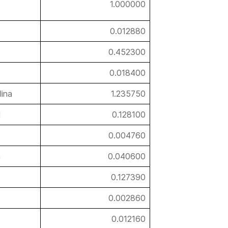
1.000000
0.012880
0.452300
0.018400
lina
1.235750
l
0.128100
0.004760
a
0.040600
0.127390
0.002860
0.012160