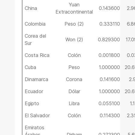
Yuan
China
0.143600
2.
Extracontinental
Colombia
Peso (2)
0.333110
6.
Corea del
Won (2)
0.829300
17.
Sur
Costa Rica
Colón
0.001800
0.
Cuba
Peso
1.000000
20.
Dinamarca
Corona
0.141600
2.
Ecuador
Dólar
1.000000
20.
Egipto
Libra
0.055100
1.
El Salvador
Colón
0.114300
2.
Emiratos
Árabes
Dirham
0.272300
5.