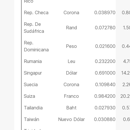
Rico
Rep. Checa
Corona
0.038970
0.8
Rep. De
Rand
0.072780
1.
Sudáfrica
Rep.
Peso
0.021600
0.4
Dominicana
Rumania
Leu
0.232200
4.
Singapur
Dólar
0.691000
14.
Suecia
Corona
0.109840
2.
Suiza
Franco
0.984200
20.
Tailandia
Baht
0.027930
0.
Taiwán
Nuevo Dólar
0.030880
0.