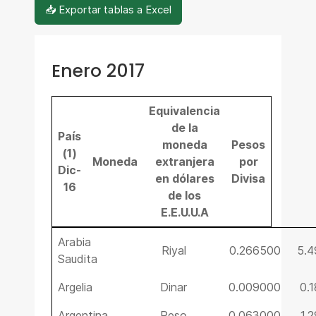
📥 Exportar tablas a Excel
Enero 2017
Equivalencia
de la
País
moneda
Pesos
(1)
Moneda
extranjera
por
Dic-
en dólares
Divisa
16
de los
E.E.U.U.A
Arabia
Riyal
0.266500
5.
Saudita
Argelia
Dinar
0.009000
0.
Argentina
Peso
0.063000
1.