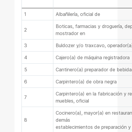
1
Albañilería, oficial de
Boticas, farmacias y droguería, de
2
mostrador en
3
Buldozer y/o traxcavo, operador(a
4
Cajero(a) de máquina registradora
5
Cantinero(a) preparador de bebida
6
Carpintero(a) de obra negra
Carpintero(a) en la fabricación y r
7
muebles, oficial
Cocinero(a), mayor(a) en restaura
8
demás
establecimientos de preparación y