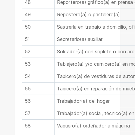
48
Reportero(a) gráfico(a) en prensa 
49
Repostero(a) o pastelero(a)
50
Sastrería en trabajo a domicilio, ofi
51
Secretario(a) auxiliar
52
Soldador(a) con soplete o con arc
53
Tablajero(a) y/o carnicero(a) en m
54
Tapicero(a) de vestiduras de automó
55
Tapicero(a) en reparación de mueble
56
Trabajador(a) del hogar
57
Trabajador(a) social, técnico(a) en
58
Vaquero(a) ordeñador a máquina