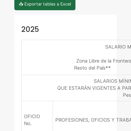
📥 Exportar tablas a Excel
2025
SALARIO 
Pesos
Zona Libre de la Fronter
Resto del País**
SALARIOS MÍN
QUE ESTARÁN VIGENTES A PART
Pes
OFICIO
PROFESIONES, OFICIOS Y TRAB
No.