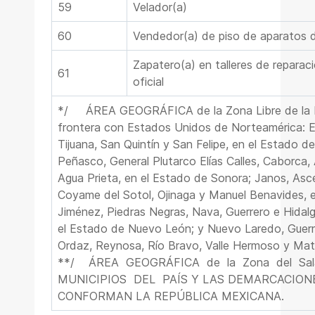
59
Velador(a)
60
Vendedor(a) de piso de aparatos 
Zapatero(a) en talleres de reparac
61
oficial
*/
ÁREA GEOGRÁFICA de la Zona Libre de la Fr
frontera con Estados Unidos de Norteamérica: En
Tijuana, San Quintín y San Felipe, en el Estado de
Peñasco, General Plutarco Elías Calles, Caborca,
Agua Prieta, en el Estado de Sonora; Janos, Asce
Coyame del Sotol, Ojinaga y Manuel Benavides, 
Jiménez, Piedras Negras, Nava, Guerrero e Hidal
el Estado de Nuevo León; y Nuevo Laredo, Guerr
Ordaz, Reynosa, Río Bravo, Valle Hermoso y Mat
**/
ÁREA
GEOGRÁFICA
de
la
Zona
del
Sal
MUNICIPIOS
DEL
PAÍS Y LAS DEMARCACION
CONFORMAN LA REPÚBLICA MEXICANA.