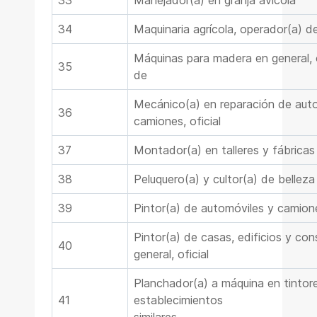
33
Manejador(a) en granja avícola
34
Maquinaria agrícola, operador(a) d
Máquinas para madera en general, o
35
de
Mecánico(a) en reparación de aut
36
camiones, oficial
37
Montador(a) en talleres y fábricas 
38
Peluquero(a) y cultor(a) de belleza
39
Pintor(a) de automóviles y camione
Pintor(a) de casas, edificios y co
40
general, oficial
Planchador(a) a máquina en tintore
41
establecimientos