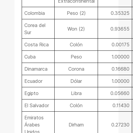
Extracontinental
Colombia
Peso (2)
0.35325
Corea del
Won (2)
0.93655
Sur
Costa Rica
Colón
0.00175
Cuba
Peso
1.00000
Dinamarca
Corona
0.16680
Ecuador
Dólar
1.00000
Egipto
Libra
0.05660
El Salvador
Colón
0.11430
Emiratos
Árabes
Dirham
0.27230
Unidos