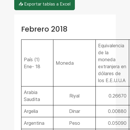
📥 Exportar tablas a Excel
Febrero 2018
Equivalencia
de la
País (1)
moneda
Moneda
Ene- 18
extranjera en
dólares de
los E.E.U.U.A
Arabia
Riyal
0.26670
Saudita
Argelia
Dinar
0.00880
Argentina
Peso
0.05090