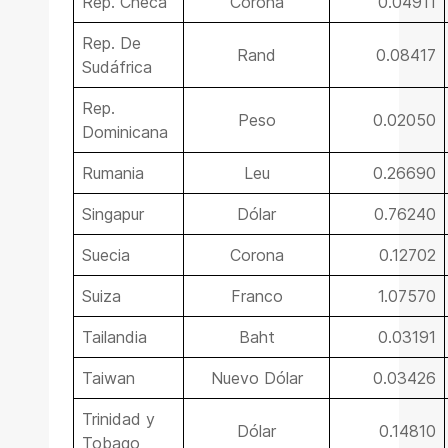
Rep. Checa
Corona
0.04911
Rep. De
Rand
0.08417
Sudáfrica
Rep.
Peso
0.02050
Dominicana
Rumania
Leu
0.26690
Singapur
Dólar
0.76240
Suecia
Corona
0.12702
Suiza
Franco
1.07570
Tailandia
Baht
0.03191
Taiwan
Nuevo Dólar
0.03426
Trinidad y
Dólar
0.14810
Tobago