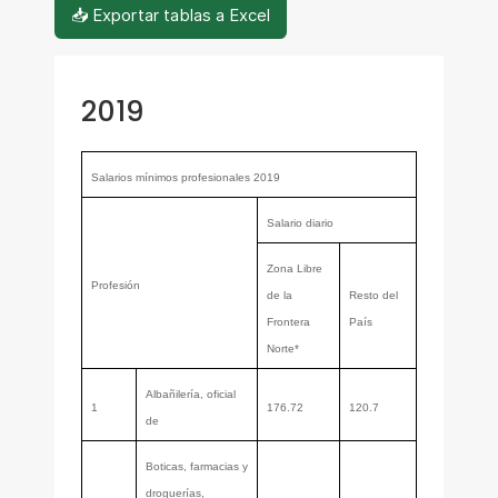
📥 Exportar tablas a Excel
2019
Salarios mínimos profesionales 2019
Salario diario
Zona Libre
Profesión
de la
Resto del
Frontera
País
Norte*
Albañilería, oficial
1
176.72
120.7
de
Boticas, farmacias y
droguerías,