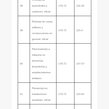
38
automóviles y
176.72
116.28
camiones, oficial
Pintor(a) de casas,
edificios y
39
176.72
115.4
construcciones en
general, oficial
Planchador(a) a
máquina en
tintorerías,
40
176.72
107.07
lavanderías y
establecimientos
similares
Plomero(a) en
41
instalaciones
176.72
115.63
sanitarias, oficial