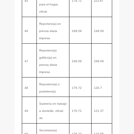
45
176.72
113.97
para el hogar,
oficial
Reportero(a) en
46
prensa diaria
248.09
248.09
impresa
Reportero(a)
gráfico(a) en
47
248.09
248.09
prensa diaria
impresa
Repostero(a) o
48
176.72
120.7
pastelero(a)
Sastrería en trabajo
49
a domicilio, oficial
176.72
121.37
de
Secretario(a)
50
176.72
124.85