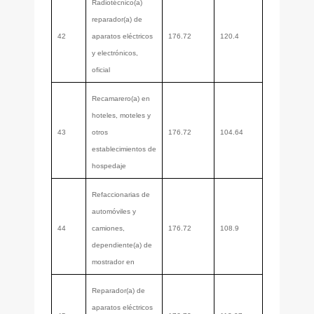
Radiotécnico(a)
reparador(a) de
42
aparatos eléctricos
176.72
120.4
y electrónicos,
oficial
Recamarero(a) en
hoteles, moteles y
43
otros
176.72
104.64
establecimientos de
hospedaje
Refaccionarias de
automóviles y
44
camiones,
176.72
108.9
dependiente(a) de
mostrador en
Reparador(a) de
aparatos eléctricos