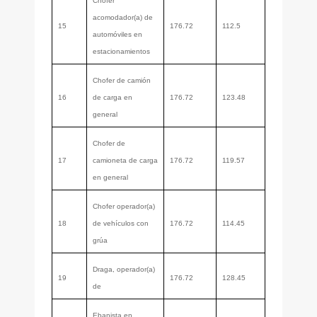
Chofer
acomodador(a) de
15
176.72
112.5
automóviles en
estacionamientos
Chofer de camión
16
de carga en
176.72
123.48
general
Chofer de
17
camioneta de carga
176.72
119.57
en general
Chofer operador(a)
18
de vehículos con
176.72
114.45
grúa
Draga, operador(a)
19
176.72
128.45
de
Ebanista en