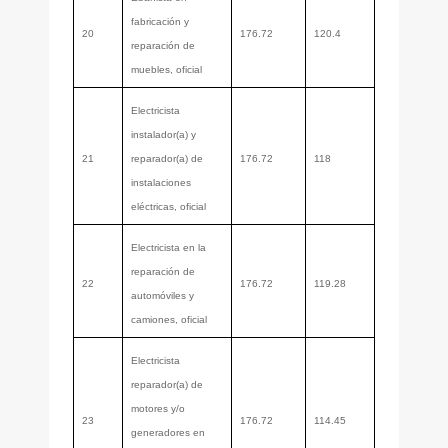
fabricación y
20
176.72
120.4
reparación de
muebles, oficial
Electricista
instalador(a) y
21
reparador(a) de
176.72
118
instalaciones
eléctricas, oficial
Electricista en la
reparación de
22
176.72
119.28
automóviles y
camiones, oficial
Electricista
reparador(a) de
motores y/o
23
176.72
114.45
generadores en