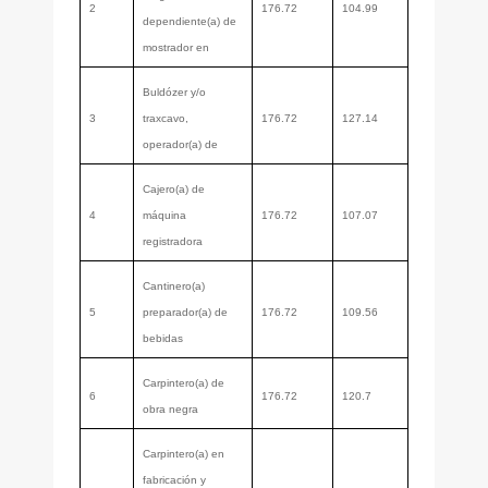
2
176.72
104.99
dependiente(a) de
mostrador en
Buldózer y/o
3
traxcavo,
176.72
127.14
operador(a) de
Cajero(a) de
4
máquina
176.72
107.07
registradora
Cantinero(a)
5
preparador(a) de
176.72
109.56
bebidas
Carpintero(a) de
6
176.72
120.7
obra negra
Carpintero(a) en
fabricación y