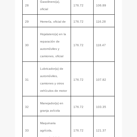
Gasolinero(a),
28
176.72
106.89
oficial
29
Herrería, oficial de
176.72
116.28
Hojalatero(a) en la
reparación de
30
176.72
118.47
automóviles y
camiones, oficial
Lubricador(a) de
automóviles,
31
176.72
107.82
camiones y otros
vehículos de motor
Manejador(a) en
32
176.72
103.35
granja avícola
Maquinaria
33
agrícola,
176.72
121.37