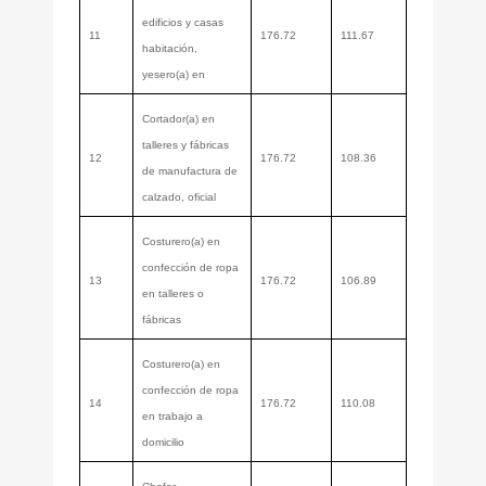
edificios y casas
11
176.72
111.67
habitación,
yesero(a) en
Cortador(a) en
talleres y fábricas
12
176.72
108.36
de manufactura de
calzado, oficial
Costurero(a) en
confección de ropa
13
176.72
106.89
en talleres o
fábricas
Costurero(a) en
confección de ropa
14
176.72
110.08
en trabajo a
domicilio