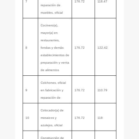
7
176.72
118.47
reparación de
muebles, oficial
Cocinero(a),
mayor(a) en
restaurantes,
8
fondas y demás
176.72
122.42
establecimientos de
preparación y venta
de alimentos
Colchones, oficial
9
en fabricación y
176.72
110.79
reparación de
Colocador(a) de
10
mosaicos y
176.72
118
azulejos, oficial
Construcción de