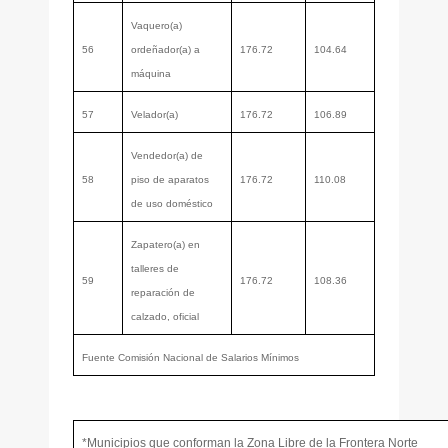
Vaquero(a)
56
ordeñador(a) a
176.72
104.64
máquina
57
Velador(a)
176.72
106.89
Vendedor(a) de
58
piso de aparatos
176.72
110.08
de uso doméstico
Zapatero(a) en
talleres de
59
176.72
108.36
reparación de
calzado, oficial
Fuente Comisión Nacional de Salarios Mínimos
*Municipios que conforman la Zona Libre de la Frontera Norte