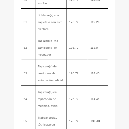
auxiliar
Soldador(a) con
51
soplete o con arco
176.72
119.28
eléctrico
Tablajero(a) y/o
52
carnicero(a) en
176.72
112.5
mostrador
Tapicero(a) de
53
vestiduras de
176.72
114.45
automóviles, oficial
Tapicero(a) en
54
reparación de
176.72
114.45
muebles, oficial
Trabajo social,
55
176.72
136.48
técnico(a) en