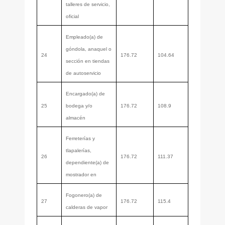
talleres de servicio,
oficial
Empleado(a) de
góndola, anaquel o
24
176.72
104.64
sección en tiendas
de autoservicio
Encargado(a) de
25
bodega y/o
176.72
108.9
almacén
Ferreterías y
tlapalerías,
26
176.72
111.37
dependiente(a) de
mostrador en
Fogonero(a) de
27
176.72
115.4
calderas de vapor