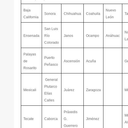
Baja
Nuevo
Sonora
Chihuahua
Coahuila
T
California
León
San Luis
N
Ensenada
Río
Janos
Ocampo
Anáhuac
L
Colorado
Palayas
Puerto
de
Ascensión
Acuña
G
Peñasco
Rosarito
General
Plutarco
Mexicali
Juárez
Zaragoza
Mi
Elías
Calles
Práxedis
M
Tecate
Caborca
G.
Jiménez
A
Guerrero