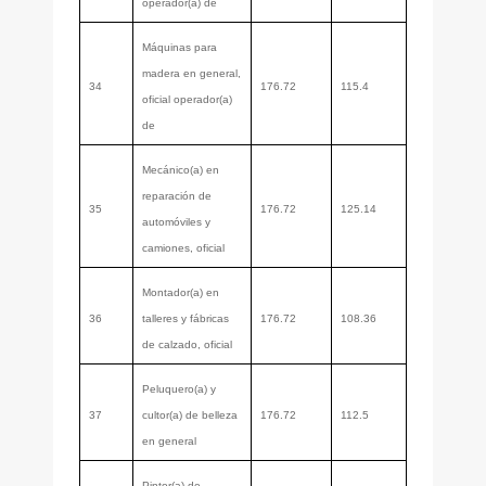
operador(a) de
Máquinas para
madera en general,
34
176.72
115.4
oficial operador(a)
de
Mecánico(a) en
reparación de
35
176.72
125.14
automóviles y
camiones, oficial
Montador(a) en
36
talleres y fábricas
176.72
108.36
de calzado, oficial
Peluquero(a) y
37
cultor(a) de belleza
176.72
112.5
en general
Pintor(a) de