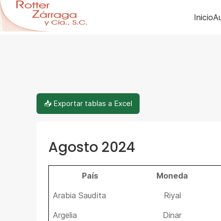
Inicio
Au
📥 Exportar tablas a Excel
Agosto 2024
País
Moneda
Arabia Saudita
Riyal
Argelia
Dinar