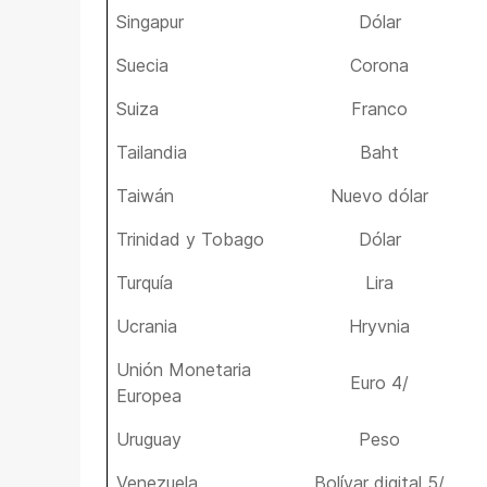
Singapur
Dólar
Suecia
Corona
Suiza
Franco
Tailandia
Baht
Taiwán
Nuevo dólar
Trinidad y Tobago
Dólar
Turquía
Lira
Ucrania
Hryvnia
Unión Monetaria
Euro 4/
Europea
Uruguay
Peso
Venezuela
Bolívar digital 5/