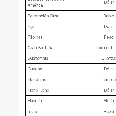
Dólar
América
Federación Rusa
Rublo
Fiyi
Dólar
Filipinas
Peso
Gran Bretaña
Libra ester
Guatemala
Quetza
Guyana
Dólar
Honduras
Lempir
Hong Kong
Dólar
Hungría
Florín
India
Rupia