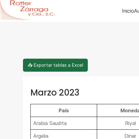
Inicio
Au
📥 Exportar tablas a Excel
Marzo 2023
País
Moned
Arabia Saudita
Riyal
Argelia
Dinar